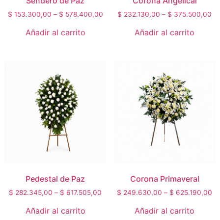
Sendero de Paz
Corona Angelical
$
153.300,00
–
$
578.400,00
$
232.130,00
–
$
375.500,00
Añadir al carrito
Añadir al carrito
Pedestal de Paz
Corona Primaveral
$
282.345,00
–
$
617.505,00
$
249.630,00
–
$
625.190,00
Añadir al carrito
Añadir al carrito