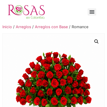
Inicio
/
Arreglos
/
Arreglos con Base
/ Romance